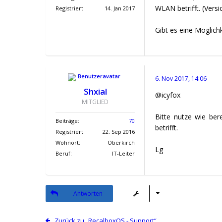
WLAN betrifft. (Versi
Registriert:
14. Jan 2017
Gibt es eine Möglic
6. Nov 2017, 14:06
Shxial
@icyfox
MITGLIED
Bitte nutze wie ber
Beiträge:
70
betrifft.
Registriert:
22. Sep 2016
Wohnort:
Oberkirch
Lg
Beruf:
IT-Leiter
Antworten
Zurück zu „RecalboxOS - Support“