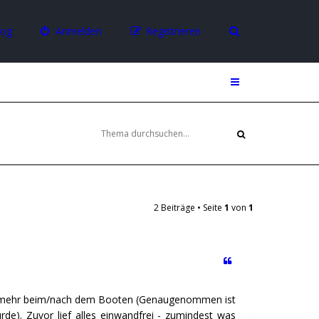
log
Anmelden
Registrieren
2 Beiträge • Seite
1
von
1
cht mehr beim/nach dem Booten (Genaugenommen ist
de). Zuvor lief alles einwandfrei - zumindest was