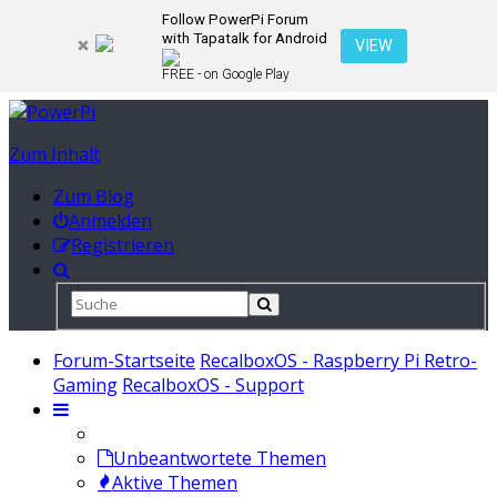
Follow PowerPi Forum
with Tapatalk for Android
VIEW
FREE - on Google Play
Zum Inhalt
Zum Blog
Anmelden
Registrieren
Forum-Startseite
RecalboxOS - Raspberry Pi Retro-
Gaming
RecalboxOS - Support
Unbeantwortete Themen
Aktive Themen