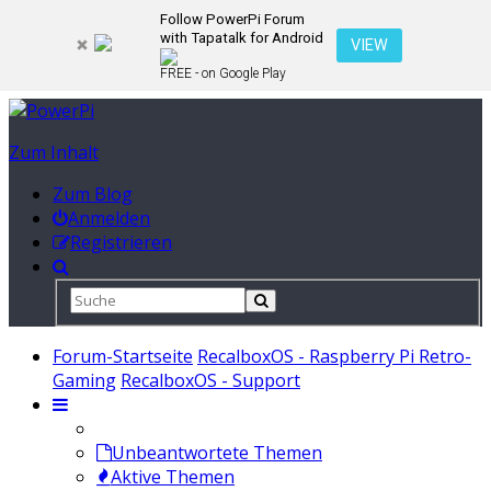
Follow PowerPi Forum
with Tapatalk for Android
VIEW
FREE - on Google Play
Zum Inhalt
Zum Blog
Anmelden
Registrieren
Forum-Startseite
RecalboxOS - Raspberry Pi Retro-
Gaming
RecalboxOS - Support
Unbeantwortete Themen
Aktive Themen