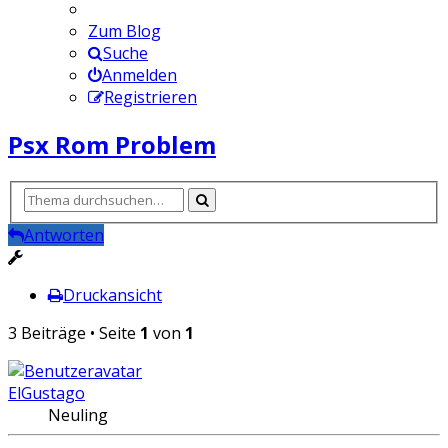
Zum Blog
Suche
Anmelden
Registrieren
Psx Rom Problem
Antworten
Druckansicht
3 Beiträge • Seite
1
von
1
ElGustago
Neuling