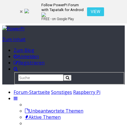
Follow PowerPi Forum
with Tapatalk for Android
VIEW
FREE - on Google Play
Zum Inhalt
Zum Blog
Anmelden
Registrieren
Forum-Startseite
Sonstiges
Raspberry Pi
Unbeantwortete Themen
Aktive Themen