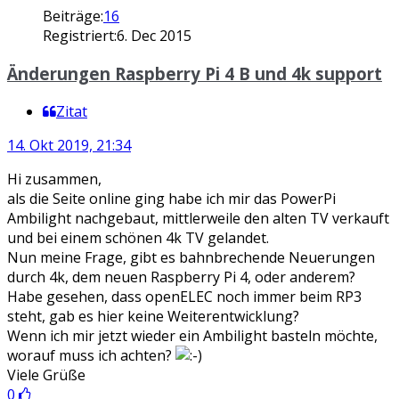
Beiträge:
16
Registriert:
6. Dec 2015
Änderungen Raspberry Pi 4 B und 4k support
Zitat
14. Okt 2019, 21:34
Hi zusammen,
als die Seite online ging habe ich mir das PowerPi
Ambilight nachgebaut, mittlerweile den alten TV verkauft
und bei einem schönen 4k TV gelandet.
Nun meine Frage, gibt es bahnbrechende Neuerungen
durch 4k, dem neuen Raspberry Pi 4, oder anderem?
Habe gesehen, dass openELEC noch immer beim RP3
steht, gab es hier keine Weiterentwicklung?
Wenn ich mir jetzt wieder ein Ambilight basteln möchte,
worauf muss ich achten?
Viele Grüße
0