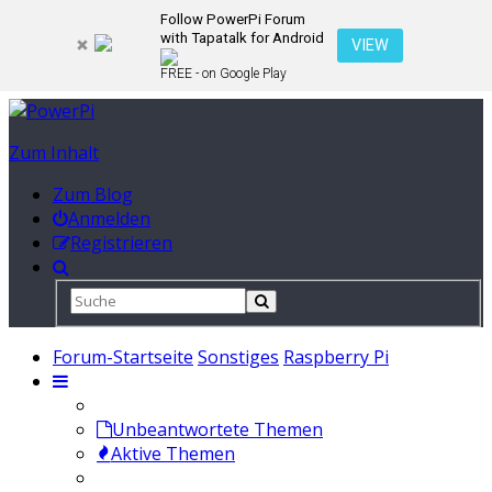
Follow PowerPi Forum
with Tapatalk for Android
VIEW
FREE - on Google Play
Zum Inhalt
Zum Blog
Anmelden
Registrieren
Forum-Startseite
Sonstiges
Raspberry Pi
Unbeantwortete Themen
Aktive Themen