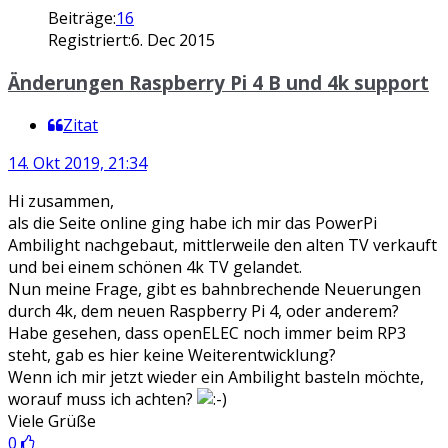
Beiträge:
16
Registriert:
6. Dec 2015
Änderungen Raspberry Pi 4 B und 4k support
Zitat
14. Okt 2019, 21:34
Hi zusammen,
als die Seite online ging habe ich mir das PowerPi
Ambilight nachgebaut, mittlerweile den alten TV verkauft
und bei einem schönen 4k TV gelandet.
Nun meine Frage, gibt es bahnbrechende Neuerungen
durch 4k, dem neuen Raspberry Pi 4, oder anderem?
Habe gesehen, dass openELEC noch immer beim RP3
steht, gab es hier keine Weiterentwicklung?
Wenn ich mir jetzt wieder ein Ambilight basteln möchte,
worauf muss ich achten?
Viele Grüße
0