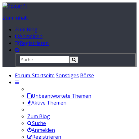
Zum Inhalt
Zum Blog
Anmelden
Registrieren
Forum-Startseite
Sonstiges
Börse
Unbeantwortete Themen
Aktive Themen
Zum Blog
Suche
Anmelden
Registrieren