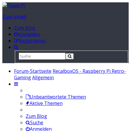
Zum Inhalt
Zum Blog
Anmelden
Registrieren
Forum-Startseite
RecalboxOS - Raspberry Pi Retro-
Gaming
Allgemein
Unbeantwortete Themen
Aktive Themen
Zum Blog
Suche
Anmelden