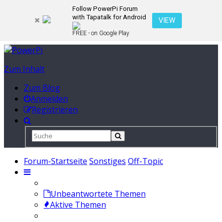
Follow PowerPi Forum
with Tapatalk for Android
VIEW
FREE - on Google Play
Zum Inhalt
Zum Blog
Anmelden
Registrieren
Forum-Startseite
Sonstiges
Off-Topic
Unbeantwortete Themen
Aktive Themen