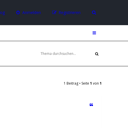
log
Anmelden
Registrieren
1 Beitrag • Seite
1
von
1