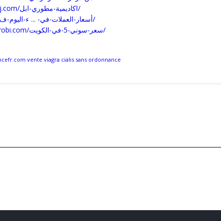
https://enjazalkhaleej.com/اكاديمية-مطوري-ابل/
https://starsone.site/أسعار-العملات-في- ... ء-اليوم-ف/
https://advocatesnairobi.com/سعر-سوني-5-في-الكويت/
efr.com vente viagra cialis sans ordonnance