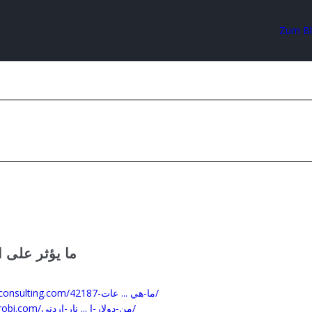
Zum B
ما يؤثر على ال
https://kerbymethodconsulting.com/ما-هي ... عات-42187/
https://advocatesnairobi.com/من-دولار-ا ... نار-اردني/