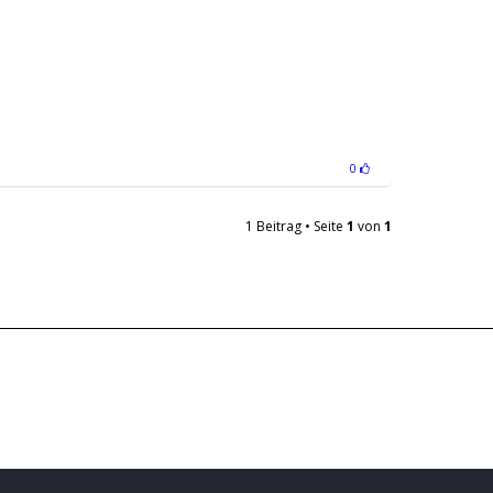
0
1 Beitrag • Seite
1
von
1