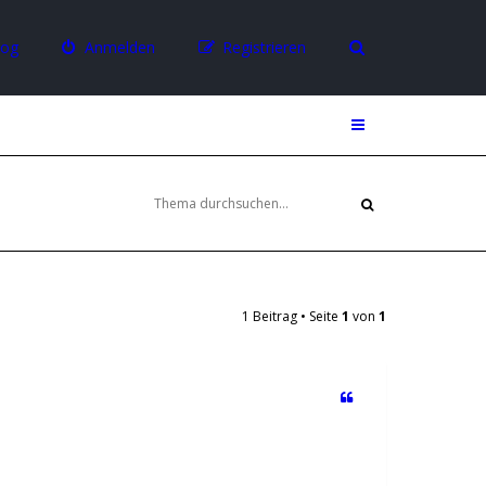
log
Anmelden
Registrieren
1 Beitrag • Seite
1
von
1