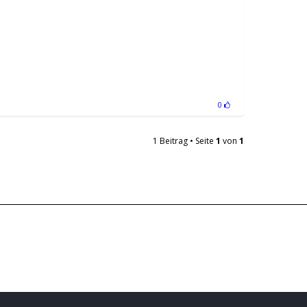
0
1 Beitrag • Seite
1
von
1