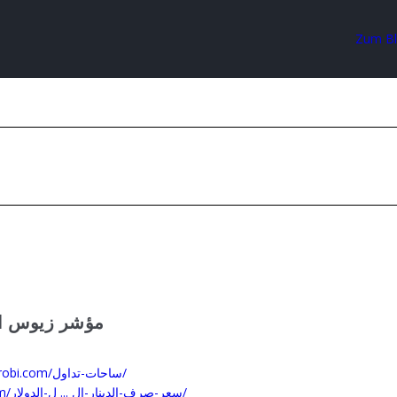
Zum B
مؤشر زيوس الخ
https://advocatesnairobi.com/ساحات-تداول/
https://angosiam.com/سعر-صرف-الدينار-ال ... ل-الدولار/