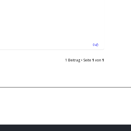
0
1 Beitrag • Seite
1
von
1