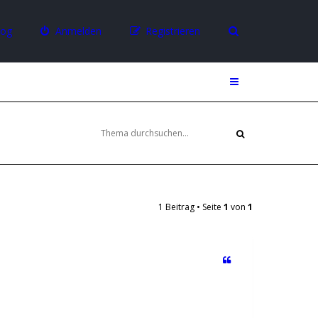
log
Anmelden
Registrieren
1 Beitrag • Seite
1
von
1