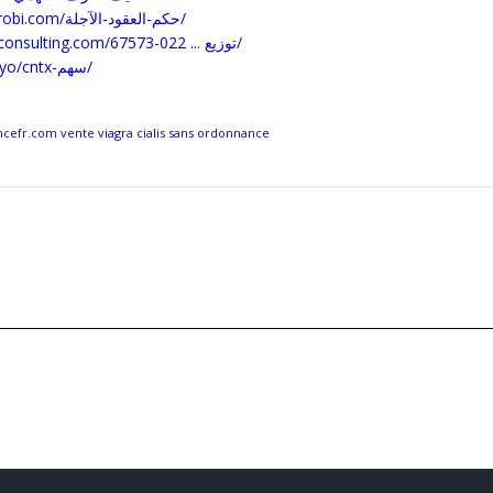
https://advocatesnairobi.com/حكم-العقود-الآجلة/
https://kerbymethodconsulting.com/توزيع ... 022-67573/
https://diamonds.tokyo/cntx-سهم/
efr.com vente viagra cialis sans ordonnance