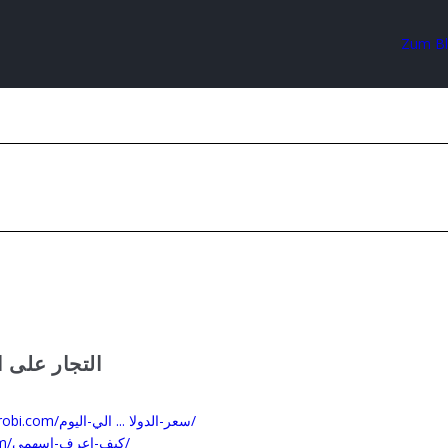
Zum B
التجار على ال
https://advocatesnairobi.com/سعر-الدولا ... الي-اليوم/
https://angosiam.com/كيف-اعرف-اسهمي/