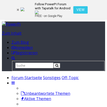
Follow PowerPi Forum
with Tapatalk for Android
VIEW
FREE - on Google Play
Zum Inhalt
Zum Blog
Anmelden
Registrieren
Forum-Startseite
Sonstiges
Off-Topic
Unbeantwortete Themen
Aktive Themen