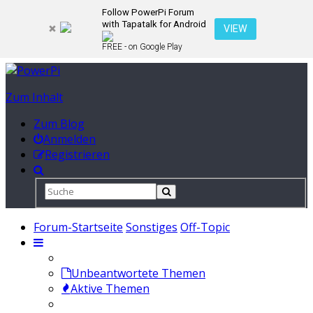
Follow PowerPi Forum
with Tapatalk for Android
VIEW
FREE - on Google Play
Zum Inhalt
Zum Blog
Anmelden
Registrieren
Forum-Startseite
Sonstiges
Off-Topic
Unbeantwortete Themen
Aktive Themen