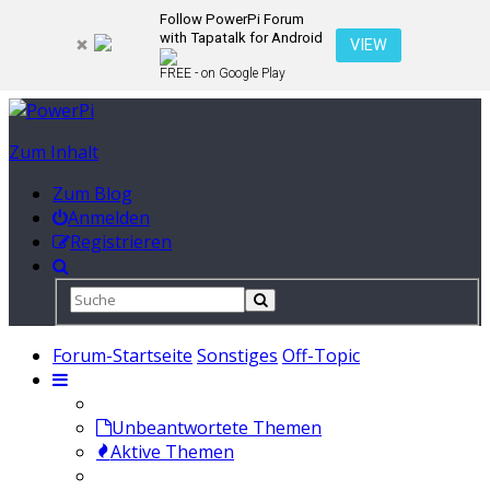
Follow PowerPi Forum
with Tapatalk for Android
VIEW
FREE - on Google Play
Zum Inhalt
Zum Blog
Anmelden
Registrieren
Forum-Startseite
Sonstiges
Off-Topic
Unbeantwortete Themen
Aktive Themen