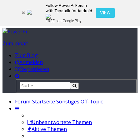
Follow PowerPi Forum
with Tapatalk for Android
VIEW
FREE - on Google Play
Zum Inhalt
Zum Blog
Anmelden
Registrieren
Forum-Startseite
Sonstiges
Off-Topic
Unbeantwortete Themen
Aktive Themen