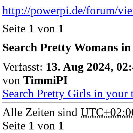
http://powerpi.de/forum/v
Seite
1
von
1
Search Pretty Womans in 
Verfasst:
13. Aug 2024, 02
von
TimmiPI
Search Pretty Girls in your 
Alle Zeiten sind
UTC+02:0
Seite
1
von
1