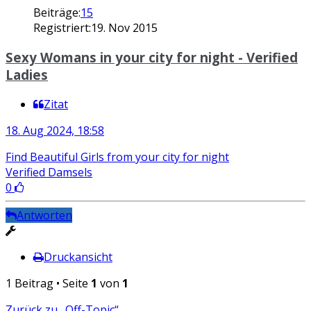
Beiträge:
15
Registriert:
19. Nov 2015
Sexy Womans in your city for night - Verified
Ladies
Zitat
18. Aug 2024, 18:58
Find Beautiful Girls from your city for night
Verified Damsels
0
Antworten
Druckansicht
1 Beitrag • Seite
1
von
1
Zurück zu „Off-Topic“