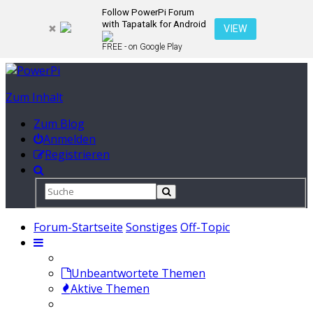
Follow PowerPi Forum
with Tapatalk for Android
VIEW
FREE - on Google Play
Zum Inhalt
Zum Blog
Anmelden
Registrieren
Forum-Startseite
Sonstiges
Off-Topic
Unbeantwortete Themen
Aktive Themen