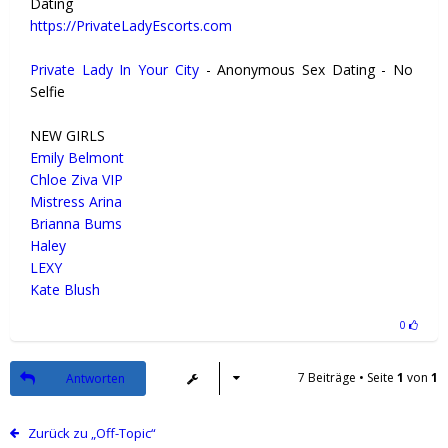
Dating
https://PrivateLadyEscorts.com
Private Lady In Your City
- Anonymous Sex Dating - No
Selfie
NEW GIRLS
Emily Belmont
Chloe Ziva VIP
Mistress Arina
Brianna Bums
Haley
LEXY
Kate Blush
0
7 Beiträge • Seite
1
von
1
Antworten
Zurück zu „Off-Topic“