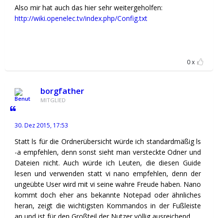
Also mir hat auch das hier sehr weitergeholfen:
http://wiki.openelec.tv/index.php/Config.txt
0
borgfather
MITGLIED
30. Dez 2015, 17:53
Statt ls für die Ordnerübersicht würde ich standardmäßig ls
-a empfehlen, denn sonst sieht man versteckte Odner und
Dateien nicht. Auch würde ich Leuten, die diesen Guide
lesen und verwenden statt vi nano empfehlen, denn der
ungeübte User wird mit vi seine wahre Freude haben. Nano
kommt doch eher ans bekannte Notepad oder ähnliches
heran, zeigt die wichtigsten Kommandos in der Fußleiste
an und ist für den Großteil der Nutzer völlig ausreichend.