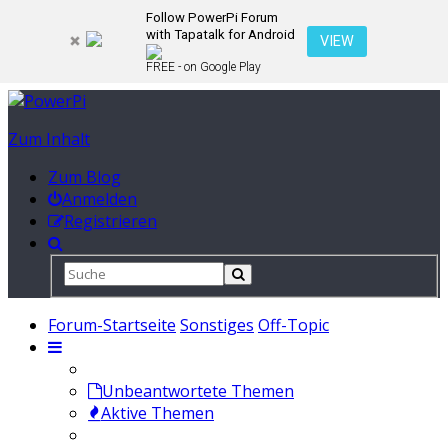
Follow PowerPi Forum
with Tapatalk for Android
VIEW
FREE - on Google Play
Zum Inhalt
Zum Blog
Anmelden
Registrieren
Forum-Startseite
Sonstiges
Off-Topic
Unbeantwortete Themen
Aktive Themen