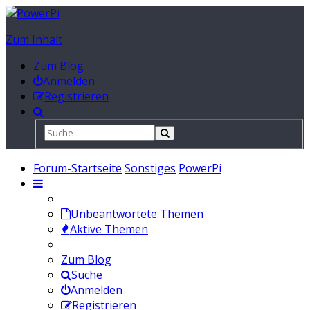
Zum Inhalt
Zum Blog
Anmelden
Registrieren
Forum-Startseite
Sonstiges
PowerPi
Unbeantwortete Themen
Aktive Themen
Zum Blog
Suche
Anmelden
Registrieren