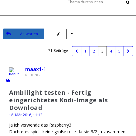
Antworten
71 Beiträge
1
2
3
4
5
maax1-1
NEULING
Ambilight testen - Fertig
eingerichtetes Kodi-Image als
Download
18. Mär 2016, 11:13
Ja ich verwende das Raspberry3
Dachte es spielt keine große rolle da sie 3/2 ja zusammen