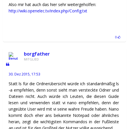
Also mir hat auch das hier sehr weitergeholfen:
http://wiki.openelec.tv/index.php/Config.txt
0
borgfather
MITGLIED
30. Dez 2015, 17:53
Statt ls für die Ordnerübersicht würde ich standardmäßig ls
-a empfehlen, denn sonst sieht man versteckte Odner und
Dateien nicht. Auch würde ich Leuten, die diesen Guide
lesen und verwenden statt vi nano empfehlen, denn der
ungeübte User wird mit vi seine wahre Freude haben. Nano
kommt doch eher ans bekannte Notepad oder ähnliches
heran, zeigt die wichtigsten Kommandos in der Fußleiste
an und ist für den Großteil der Nutzer völlig ausreichend.