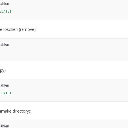
wählen
EDATEI
e löschen (remove):
wählen
py):
wählen
EDATEI
 (make directory):
wählen