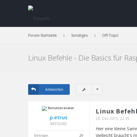
Forum-Startseite
Sonstiges
Off-Topic
Linux Befehle - Die Basics für R
Antworten
Linux Befehl
p.etrus
20. Dez 2015, 22:35
MITGLIED
Hier eine kleine Sa
Vielleicht braucht's
Beiträge:
29