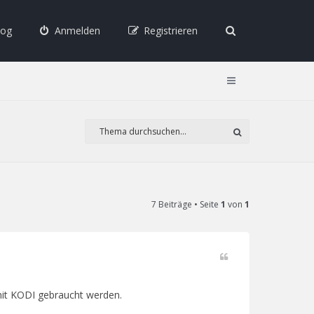
log
Anmelden
Registrieren
7 Beiträge • Seite
1
von
1
c
mit KODI gebraucht werden.