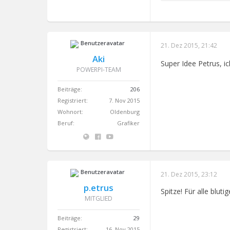
21. Dez 2015, 21:42
Aki
Super Idee Petrus, i
POWERPI-TEAM
Beiträge:
206
Registriert:
7. Nov 2015
Wohnort:
Oldenburg
Beruf:
Grafiker
21. Dez 2015, 23:12
p.etrus
Spitze! Für alle blut
MITGLIED
Beiträge:
29
Registriert:
16. Nov 2015