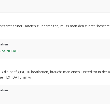
samt seiner Dateien zu bearbeiten, muss man den zuerst "beschre
wählen
,rw /ORDNER
.B die config.txt) zu bearbeiten, braucht man einen Texteditor in de
ne TEXTDATEI im vi:
wählen