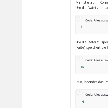
Man startet im Kom
Um die Datei zu bea
Code:
Alles aus
i
Um die Datei zu spe
(write) speichert die 
Code:
Alles aus
:w
(quit) beendet das 
Code:
Alles aus
:q!