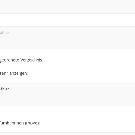
wählen
geordnete Verzeichnis.
tten" anzeigen:
wählen
n/umbennnen (move):