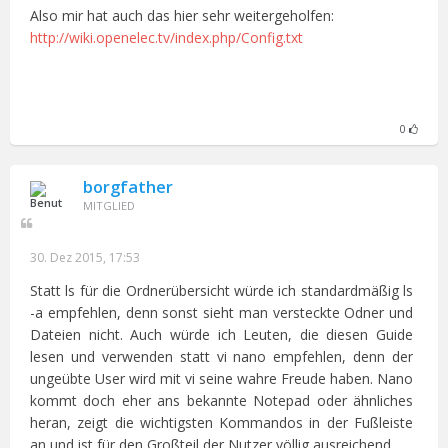
Also mir hat auch das hier sehr weitergeholfen:
http://wiki.openelec.tv/index.php/Config.txt
0
borgfather
MITGLIED
30. Dez 2015, 17:53
Statt ls für die Ordnerübersicht würde ich standardmäßig ls
-a empfehlen, denn sonst sieht man versteckte Odner und
Dateien nicht. Auch würde ich Leuten, die diesen Guide
lesen und verwenden statt vi nano empfehlen, denn der
ungeübte User wird mit vi seine wahre Freude haben. Nano
kommt doch eher ans bekannte Notepad oder ähnliches
heran, zeigt die wichtigsten Kommandos in der Fußleiste
an und ist für den Großteil der Nutzer völlig ausreichend.