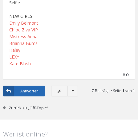
Selfie
NEW GIRLS
Emily Belmont
Chloe Ziva VIP
Mistress Arina
Brianna Bums
Haley
LEXY
Kate Blush
0
7 Beiträge • Seite
1
von
1
Antworten
Zurück zu „Off-Topic“
Wer ist online?