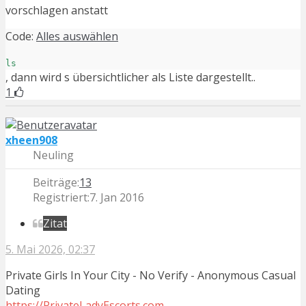
vorschlagen anstatt
Code:
Alles auswählen
ls
, dann wird s übersichtlicher als Liste dargestellt..
1
xheen908
Neuling
Beiträge:
13
Registriert:
7. Jan 2016
Zitat
5. Mai 2026, 02:37
Private Girls In Your City - No Verify - Anonymous Casual
Dating
https://PrivateLadyEscorts.com