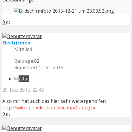
0
Electricmen
Mitglied
Beiträge:
82
Registriert:
1. Dec 2015
Zitat
29. Dez 2015, 22:48
Also mir hat auch das hier sehr weitergeholfen:
http://wiki.openelec.tv/index.php/Config.txt
0