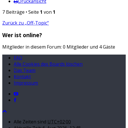
Druckansicht
7 Beiträge • Seite
1
von
1
Zurück zu „Off-Topic“
Wer ist online?
Mitglieder in diesem Forum: 0 Mitglieder und 4 Gäste
FAQ
Alle Cookies des Boards löschen
Das Team
Kontakt
Impressum
Alle Zeiten sind
UTC+02:00